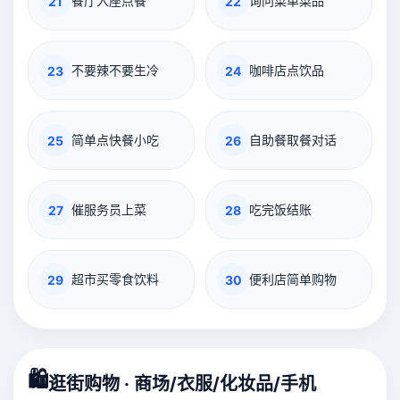
餐厅入座点餐
询问菜单菜品
21
22
不要辣不要生冷
咖啡店点饮品
23
24
简单点快餐小吃
自助餐取餐对话
25
26
催服务员上菜
吃完饭结账
27
28
超市买零食饮料
便利店简单购物
29
30
🛍️
逛街购物 · 商场/衣服/化妆品/手机