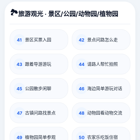
🏞️
旅游观光 · 景区/公园/动物园/植物园
景区买票入园
景点问路怎么走
41
42
跟着导游游玩
请路人帮忙拍照
43
44
公园散步闲聊
海边简单游玩对话
45
46
古镇问路找景点
动物园看动物交流
47
48
植物园简单参观
农家乐吃饭住宿
49
50